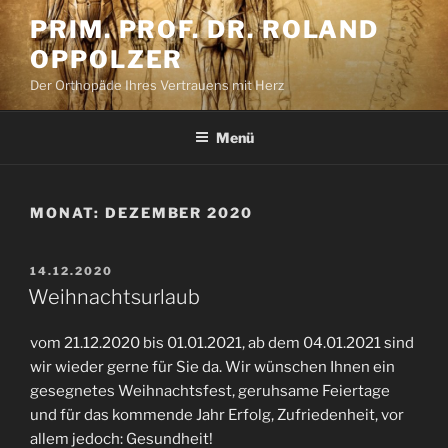
Zum
PRIM. PROF. DR. ROLAND
Inhalt
OPPOLZER
springen
Der Orthopäde Ihres Vertrauens mit Herz
Menü
MONAT:
DEZEMBER 2020
VERÖFFENTLICHT
14.12.2020
AM
Weihnachtsurlaub
vom 21.12.2020 bis 01.01.2021, ab dem 04.01.2021 sind
wir wieder gerne für Sie da. Wir wünschen Ihnen ein
gesegnetes Weihnachtsfest, geruhsame Feiertage
und für das kommende Jahr Erfolg, Zufriedenheit, vor
allem jedoch: Gesundheit!