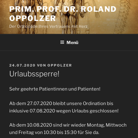
Zum
PRIM. PROF. DR. ROLAND
Inhalt
OPPOLZER
springen
Der Orthopäde Ihres Vertrauens mit Herz
Menü
VERÖFFENTLICHT
24.07.2020
VON
OPPOLZER
AM
Urlaubssperre!
Sehr geehrte Patientinnen und Patienten!
Ab dem 27.07.2020 bleibt unsere Ordination bis
inklusive 07.08.2020 wegen Urlaubs geschlossen!
Ab dem 10.08.2020 sind wir wieder Montag, Mittwoch
und Freitag von 10:30 bis 15:30 für Sie da.