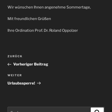
Wir wünschen Ihnen angenehme Sommertage,
Mit freundlichen Grüßen
Ihre Ordination Prof. Dr. Roland Oppolzer
Beitragsnavigation
Vorheriger
ZURÜCK
Beitrag
Vorheriger Beitrag
Nächster
WEITER
Beitrag
Urlaubssperre!
Suchen
Suche