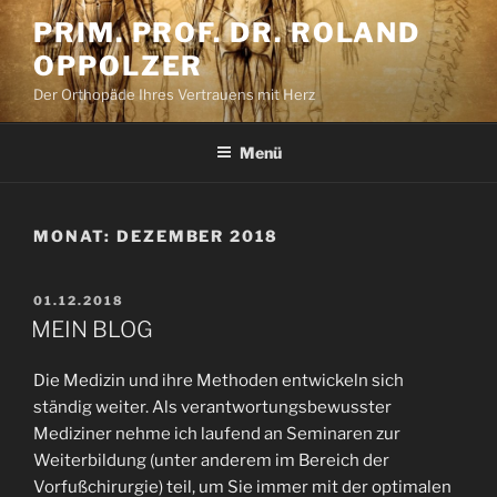
Zum
PRIM. PROF. DR. ROLAND
Inhalt
OPPOLZER
springen
Der Orthopäde Ihres Vertrauens mit Herz
Menü
MONAT:
DEZEMBER 2018
VERÖFFENTLICHT
01.12.2018
AM
MEIN BLOG
Die Medizin und ihre Methoden entwickeln sich
ständig weiter. Als verantwortungsbewusster
Mediziner nehme ich laufend an Seminaren zur
Weiterbildung (unter anderem im Bereich der
Vorfußchirurgie) teil, um Sie immer mit der optimalen