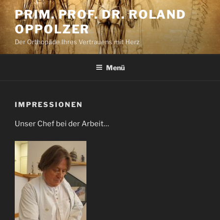
Zum
PRIM. PROF. DR. ROLAND
Inhalt
OPPOLZER
springen
Der Orthopäde Ihres Vertrauens mit Herz
Menü
IMPRESSIONEN
Unser Chef bei der Arbeit…